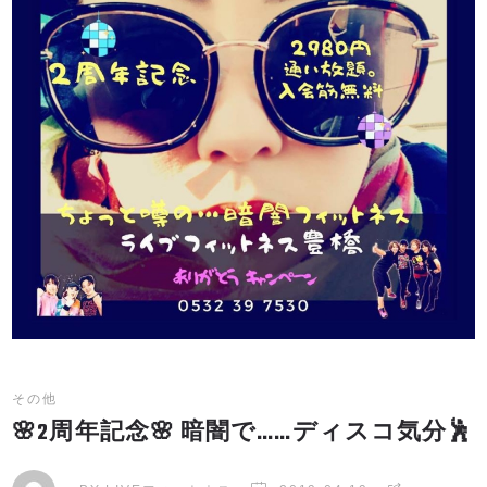
その他
🌸2周年記念🌸 暗闇で……ディスコ気分🕺