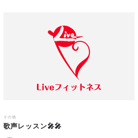
その他
歌声レッスン🎤🎤