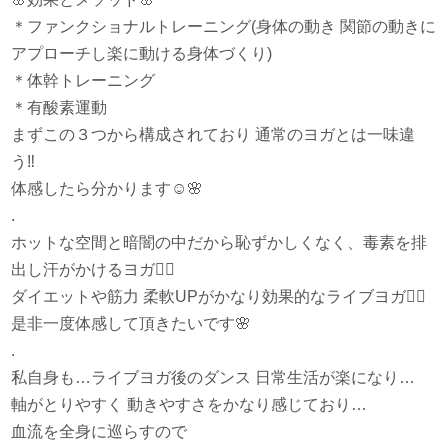
＊ファンクショナルトレーニング(身体の動き 関節の動きに
アプローチし楽に動ける身体づくり)
＊体幹トレーニング
＊有酸素運動
まずこの３つから構成されており 通常のヨガとは一味違
う
‼️
体感したら分かります
☺️
🌸
.
ホットな空間と暗闇の中だから恥ずかしくなく、毒素を排
出し汗がかけるヨガ
🧘‍♀️
ダイエットや筋力 柔軟UPがかなり効果的なライブヨガ
🧘‍♀️
是非一度体感して頂きたいです
🌸
.
私自身も…ライブヨガ後のダンス 日常生活が楽になり…
軸がとりやすく 動きやすさをかなり感じており…
血流を全身に巡らすので