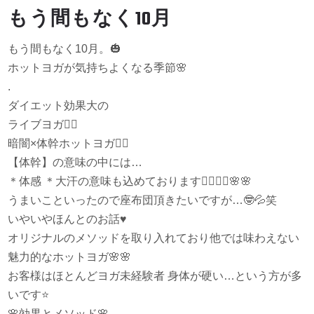
もう間もなく10月
もう間もなく10月。
🎃
ホットヨガが気持ちよくなる季節
🌸
.
ダイエット効果大の
ライブヨガ
🧘‍♀️
暗闇×体幹ホットヨガ
🧘‍♀️
【体幹】の意味の中には…
＊体感 ＊大汗の意味も込めております
🧘‍♀️
🧘‍♀️
🌸
🌸
うまいこといったので座布団頂きたいですが…
🤓
💦
笑
いやいやほんとのお話
♥️
オリジナルのメソッドを取り入れており他では味わえない
魅力的なホットヨガ
🌸
🌸
お客様はほとんどヨガ未経験者 身体が硬い…という方が多
いです
⭐️
🌸
効果とメソッド
🌸