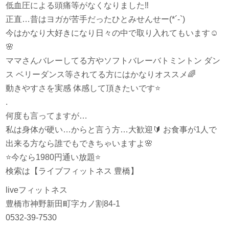
低血圧による頭痛等がなくなりました
‼️
正直…昔はヨガが苦手だったひとみせんせー(*´-`)
今はかなり大好きになり日々の中で取り入れてもいます
☺️
🌸
ママさんバレーしてる方やソフトバレーバトミントン ダン
ス ベリーダンス等されてる方にはかなりオススメ
🌈
動きやすさを実感 体感して頂きたいです
⭐️
.
何度も言ってますが…
私は身体が硬い…からと言う方…大歓迎
🔰
お食事が1人で
出来る方なら誰でもできちゃいますよ
🌸
⭐️
今なら1980円通い放題
⭐️
検索は【ライブフィットネス 豊橋】
liveフィットネス
豊橋市神野新田町字カノ割84-1
0532-39-7530