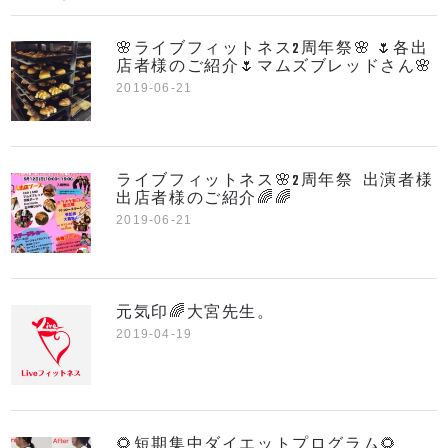
🌸ライブフィットネス2周年祭🌸 🌷各出
店者様のご紹介🌷マムズブレッドさん🌸
2019-06-21
ライブフィットネス🌸2周年祭 出演者様
出店者様のご紹介🌈🌈
2019-06-21
元気印🌈大宮先生。
2019-04-19
🌻短期集中ダイエットプログラム🌻