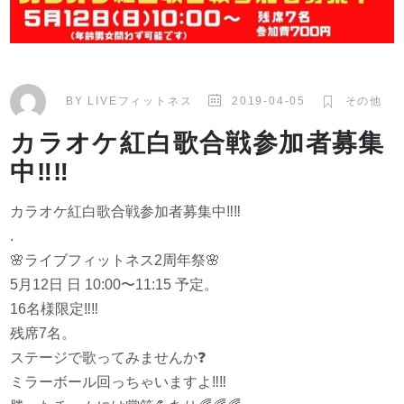
BY
LIVEフィットネス
2019-04-05
その他
カラオケ紅白歌合戦参加者募集
中‼️‼️
カラオケ紅白歌合戦参加者募集中
‼️
‼️
.
🌸
ライブフィットネス2周年祭
🌸
5月12日 日 10:00〜11:15 予定。
16名様限定
‼️
‼️
残席7名。
ステージで歌ってみませんか
❓
ミラーボール回っちゃいますよ
‼️
‼️