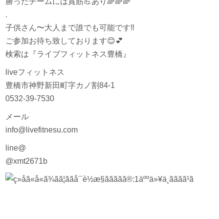
勝ったチームには賞筋
💪
あり
🌈
🌈
🌈
.
子供さん〜大人まで誰でも可能です
‼️
ご参加お待ち致しております
😊
💕
検索は『ライブフィットネス豊橋』
liveフィットネス
豊橋市神野新田町字カノ割84-1
0532-39-7530
メール
info@livefitnesu.com
line@
@xmt2671b