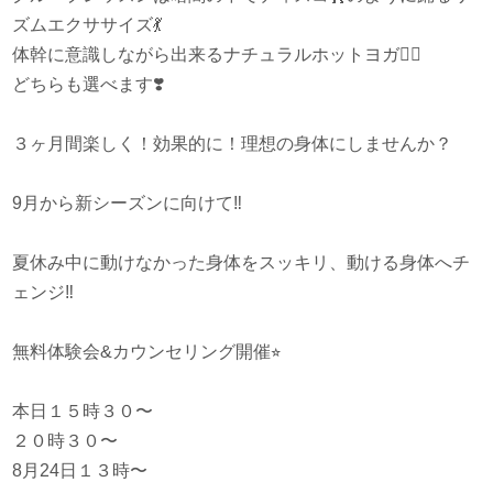
ズムエクササイズ
💃
体幹に意識しながら出来るナチュラルホットヨガ
🧘‍♂️
どちらも選べます
❣️
３ヶ月間楽しく！効果的に！理想の身体にしませんか？
9月から新シーズンに向けて
‼️
夏休み中に動けなかった身体をスッキリ、動ける身体へチ
ェンジ
‼️
無料体験会&カウンセリング開催
⭐︎
本日１５時３０〜
２０時３０〜
8月24日１３時〜