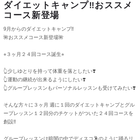
ダイエットキャンプ‼️おススメ
コース新登場
9月からのダイエットキャンプ
‼️
🌺
おススメコース新登場
🌺
⭐︎
３ヶ月２４回コース誕生
⭐︎
👆
少しゆとりを持って体重を落としたい
❣️
👆
運動の継続が出来るようにしたい
❣️
👆
グループレッスンもパーソナルレッスンも受けてみたい
❣️
そんな方々に３ヶ月 週に１回のダイエットキャンプとグル
ープレッスン１２回分のチケットがついた２４回コースを
創設
‼️
グループレッスンは暗闇の中でディスコ
🕺
のように踊るリ