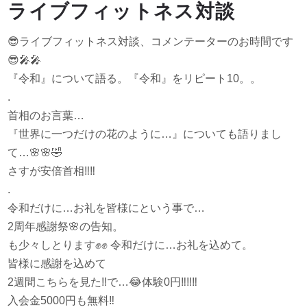
ライブフィットネス対談
😎
ライブフィットネス対談、コメンテーターのお時間です
😎
🎤
🎤
『令和』について語る。『令和』をリピート10。。
.
首相のお言葉…
『世界に一つだけの花のように…』についても語りまし
て…
🌸
🌸
🤣
さすが安倍首相
‼️
‼️
.
令和だけに…お礼を皆様にという事で…
2周年感謝祭
🌸
の告知。
も少々しとります
✊
✊
令和だけに…お礼を込めて。
皆様に感謝を込めて
2週間こちらを見た
‼️
で…
😂
体験0円
‼️
‼️
‼️
入会金5000円も無料
‼️