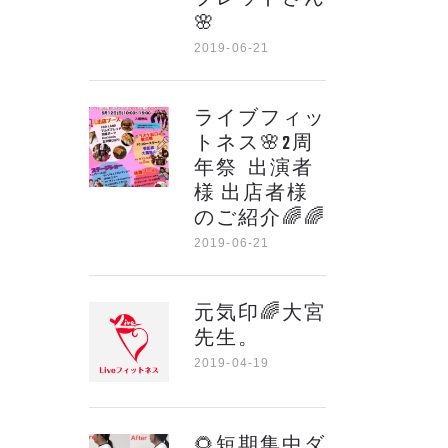
🌸
2019-06-21
ライブフィッ
トネス🌸2周
年祭 出演者
様 出店者様
のご紹介🌈🌈
2019-06-21
元気印🌈大宮
先生。
2019-04-19
🌻短期集中ダ