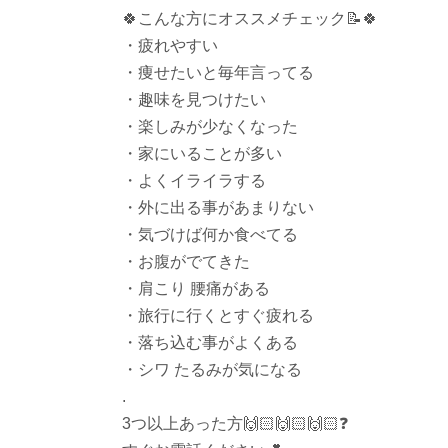
🍀
こんな方にオススメチェック
📝
🍀
・疲れやすい
・痩せたいと毎年言ってる
・趣味を見つけたい
・楽しみが少なくなった
・家にいることが多い
・よくイライラする
・外に出る事があまりない
・気づけば何か食べてる
・お腹がでてきた
・肩こり 腰痛がある
・旅行に行くとすぐ疲れる
・落ち込む事がよくある
・シワ たるみが気になる
.
3つ以上あった方
🙌🏻
🙌🏻
🙌🏻
❓