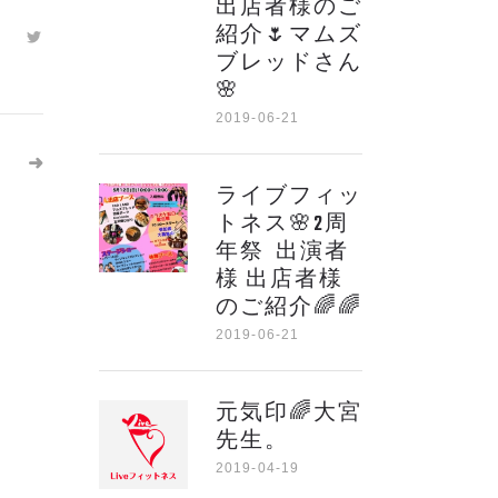
出店者様のご
紹介🌷マムズ
ブレッドさん
🌸
2019-06-21
ライブフィッ
トネス🌸2周
年祭 出演者
様 出店者様
のご紹介🌈🌈
2019-06-21
元気印🌈大宮
先生。
2019-04-19