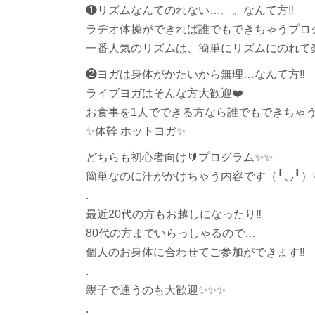
❶リズムなんてのれない…。。なんて方
‼︎
ラヂオ体操ができれば誰でもできちゃうプロ
一番人気のリズムは、簡単にリズムにのれて
❷ヨガは身体がかたいから無理…なんて方
‼︎
ライブヨガはそんな方大歓迎
❤️
お食事を1人でできる方なら誰でもできちゃ
✨
体幹 ホットヨガ
✨
どちらも初心者向け
🔰
プログラム
✨
✨
簡単なのに汗がかけちゃう内容です（╹◡╹）
.
最近20代の方もお越しになったり
‼︎
80代の方までいらっしゃるので…
個人のお身体に合わせてご参加ができます
‼️
.
親子で通うのも大歓迎
✨
✨
✨
.