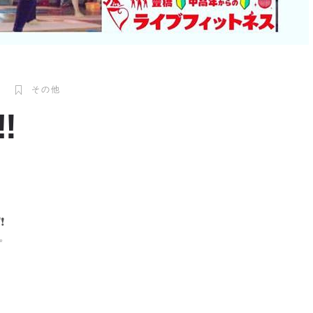
4
その他
‼
⁇
❗️
✨