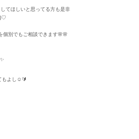
をしてほしいと思ってる方も是非
)♡
を個別でもご相談できます
🌸
🌸
✨
てもよし
☺️
🔰