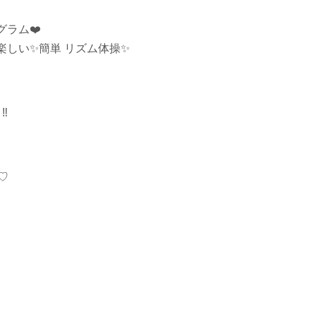
グラム
❤️
楽しい
✨
簡単 リズム体操
✨
う
‼︎
♡