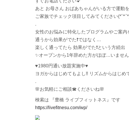
すぐお電話ください
💕
あと お母さん おばあちゃんがいる方で運動
ご家族でチェック項目してみてください(*´꒳`*
.
女性のお悩みに特化したプログラムやご案内
通うから効果がでた
❗️
ではなく…
楽しく通ってたら 効果がでた
❗️
という方続出
✨
オープンから1年辞めた方がほぼ…いません
♥️
1980円通い放題実施中
♥️
ヨガからはじめてもよし
‼︎
リズムからはじめ
.
🌸
お気軽にご相談
☎︎
くださいね
🌸
検索は 『豊橋 ライブフィットネス』です
https://livefitnesu.com/wp/