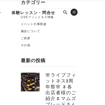
カテゴリー
ー
体験レッスン・問合せ
LIVEフィットネス情報
イベント行事関連
施設について
ご挨拶
その他
最新の投稿
🌸ライブフィ
ットネス2周
年祭🌸 🌷各
出店者様のご
紹介🌷マムズ
ブレッドさん