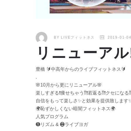
BY
LIVEフィットネス
2019-01-0
リニューアル
豊橋
🔰
中高年からのライブフィットネス
🔰
.
🌸
10月から更にリニューアル
🌸
楽しすぎる
❗️
痩せちゃう⁇
❗️
若返る⁇
❗️
クセになる
自信をもって楽しさ
✨
と効果を提供致します
🌍
恥ずかしくない暗闇フィットネス
🌍
人気プログラム
❶リズム & ❷ライブヨガ