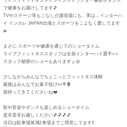
ライブフィットネスメインインストラクター兼歌やダンス
で健康をお届けしてます
🎵
TVやステージ等もこなし介護現場にも。実は…インターハ
イ インカレ JAPAN出場とスポーツをこよなく愛してます
💫
まさに スポーツや健康を通じてのショータイム
ライブフィットネススタッフは全員インターハイ選手
⭐️
⭐️
スタッフ秘密のショーもありますょ
㊙️
少しながらみんなでちょこっとフィットネス体験
最後はみんなでお菓子投げ
🍬
🍭
🍫
袋持ってきてくださいね
❤️
歌や音楽やダンスも楽しめるショータイム
是非是非お越しください
🎵
🎵
🎵
🎵
当日は駐車場第3駐車場までご用意してます
‼