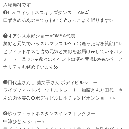
入場無料です
❶LiveフィットネスキッズダンスTEAM
🍒
口ずさめるあの曲でかわいく
🎵
かっこよく踊ります
✨
❷オアシス水野ショー
⭐️
OMSA代表
笑顔と元気でハッスルマッスル
💪🏽
出逢った皆を笑顔に
✨
とフィットネスも含め元気と笑顔をお届け
💫
しているパフ
ォーマー
😎
✨
✨
🎤
数々のイベント出演や豊橋Loveのパーソ
ナリティも務めています
💫
❸田代圭さん 加藤文子さん ボディビルショー
ライブフィットパーソナルトレーナー加藤さんと田代圭さ
んの肉体美
💪🏽
ボディビル日本チャンピオンショー
⭐️
⭐️
❹歌うフィットネスダンスインストラクター
中澤ひとみ ショー
⭐️